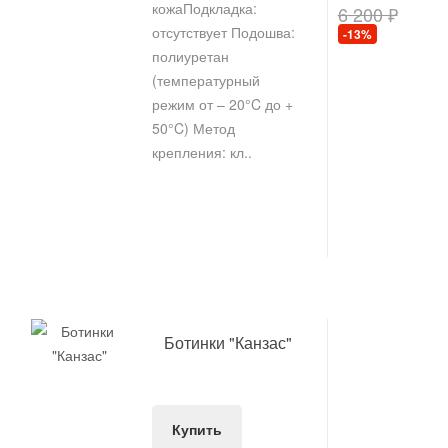
кожаПодкладка:
6 200 ₽
отсутствует Подошва:
-13%
полиуретан
(температурный
режим от – 20°C до +
50°C) Метод
крепления: кл..
Ботинки "Канзас"
Купить