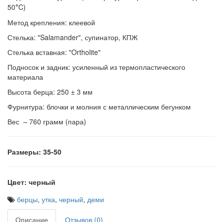
50
C)
°
Метод крепления: клеевой
Стелька: "Salamander", супинатор, КПЖ
Стелька вставная: "Ortholite"
Подносок и задник: усиленный из термопластического
материала
Высота берца: 250 ±
3 мм
Фурнитура: блочки и молния с металлическим бегунком
Вес – 760 грамм (пара)
Размеры: 35-50
Цвет: черный
берцы
,
утка
,
черный
,
деми
Описание
Отзывов (0)