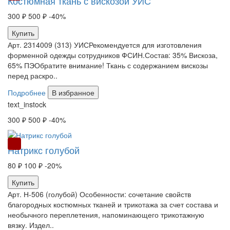
Костюмная ткань с вискозой УИС
300 ₽
500 ₽
-40%
Купить
Арт. 2314009 (313) УИСРекомендуется для изготовления
форменной одежды сотрудников ФСИН.Состав: 35% Вискоза,
65% ПЭОбратите внимание! Ткань с содержанием вискозы
перед раскро..
Подробнее
В избранное
text_instock
300 ₽
500 ₽
-40%
РАСПРОДАЖА
Натрикс голубой
80 ₽
100 ₽
-20%
Купить
Арт. Н-506 (голубой) Особенности: сочетание свойств
благородных костюмных тканей и трикотажа за счет состава и
необычного переплетения, напоминающего трикотажную
вязку. Издел..