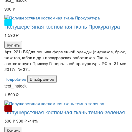
text_instock
900 ₽
НОВИНКА
Полушерстяная костюмная ткань Прокуратура
1 590 ₽
Купить
Арт. 2211БКДля пошива форменной одежды (пиджаков, брюк,
жакетов, юбок и др.) прокурорских работников. Ткань
соответствует Приказу Генеральной прокуратуры РФ от 31 мая
2017г. № 37..
Подробнее
В избранное
text_instock
1 590 ₽
РАСПРОДАЖА
Полушерстяная костюмная ткань темно-зеленая
500 ₽
900 ₽
-44%
Купить