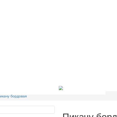
Доставка И Оплата
Контакты
икачу бордовая
Пикачу бор