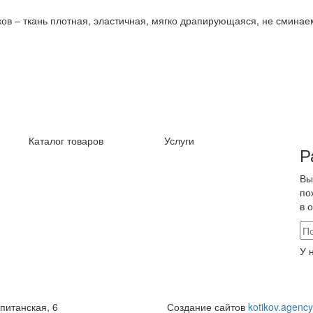
ков – ткань плотная, эластичная, мягко драпирующаяся, не смина
Каталог товаров
Услуги
Р
Вы
по
в 
У 
питанская, 6
Создание сайтов
kotikov.agency