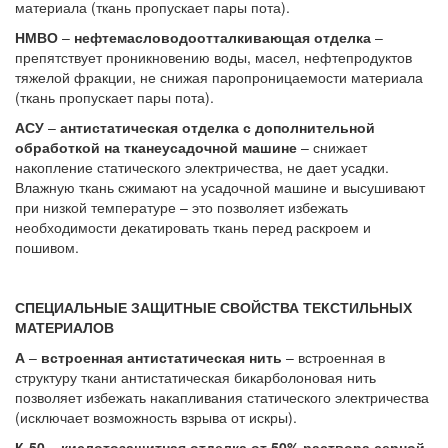
материала (ткань пропускает пары пота).
НМВО
–
нефтемасловодоотталкивающая отделка
–
препятствует проникновению воды, масел, нефтепродуктов
тяжелой фракции, не снижая паропроницаемости материала
(ткань пропускает пары пота).
АСУ
–
антистатическая отделка с дополнительной
обработкой на тканеусадочной машине
– снижает
накопление статического электричества, не дает усадки.
Влажную ткань сжимают на усадочной машине и высушивают
при низкой температуре – это позволяет избежать
необходимости декатировать ткань перед раскроем и
пошивом.
СПЕЦИАЛЬНЫЕ ЗАЩИТНЫЕ СВОЙСТВА ТЕКСТИЛЬНЫХ
МАТЕРИАЛОВ
А
–
встроенная антистатическая нить
– встроенная в
структуру ткани антистатическая бикарболоновая нить
позволяет избежать накапливания статического электричества
(исключает возможность взрыва от искры).
К-50
–
кислотозащитная отделка от 50% раствора серной