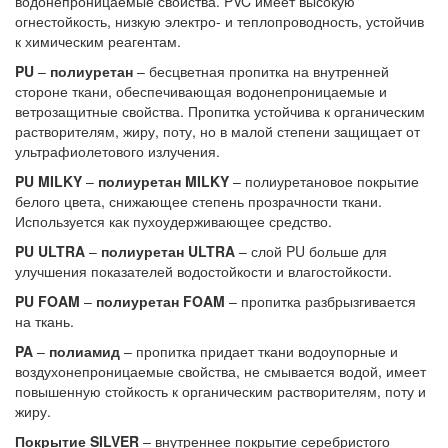
водонепроницаемые свойства. PVC имеет высокую
огнестойкость, низкую электро- и теплопроводность, устойчив
к химическим реагентам.
PU
–
полиуретан
– бесцветная пропитка на внутренней
стороне ткани, обеспечивающая водонепроницаемые и
ветрозащитные свойства. Пропитка устойчива к органическим
растворителям, жиру, поту, но в малой степени защищает от
ультрафиолетового излучения.
PU MILKY
–
полиуретан MILKY
– полиуретановое покрытие
белого цвета, снижающее степень прозрачности ткани.
Используется как пухоудерживающее средство.
PU ULTRA
–
полиуретан ULTRA
– слой PU больше для
улучшения показателей водостойкости и влагостойкости.
PU FOAM
–
полиуретан FOAM
– пропитка разбрызгивается
на ткань.
PA
–
полиамид
– пропитка придает ткани водоупорные и
воздухонепроницаемые свойства, не смывается водой, имеет
повышенную стойкость к органическим растворителям, поту и
жиру.
Покрытие SILVER
– внутреннее покрытие серебристого