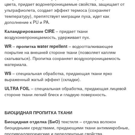
цвета, придает водонепроницаемые свойства, защищает от
ультрафиолета, создает эффект термоса (сохраняет
температуру), препятствует миграции пуха, идет как
дополнение к PU и PA.
Каландрирование CIRE
– придает ткани
воздухонепроницаемость, удерживает пух.
WR
–
пропитка water repellent
– водоотталкивающее
покрытие на внешней стороне ткани (позволяет каплям
скатываться). Пропитка сохраняет воздухопроницаемость
материала.
WS
– специальная обработка, придающая ткани ярко
выраженный жатый эффект (складки).
ULTRA FOIL
– специальная обработка, придающая лицевой
стороне ткани легкий блеск и гладкую поверхность.
БИОЦИДНАЯ ПРОПИТКА ТКАНИ
Биоцидная отделка (БиО)
текстиля – отделка волокон
биоцидными средствами, придающими ткани антимикробные,
противоаллергические и репеллентные свойства.