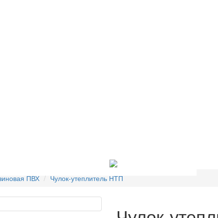
Доставка И Оплата
Контакты
зиновая ПВХ
Чулок-утеплитель НТП
Чулок-утеп