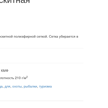
скитной полиэфирной сеткой. Сетка убирается в
й КМФ
2
лотность 210 г/м
да
,
для
,
охоты
,
рыбалки
,
туризма