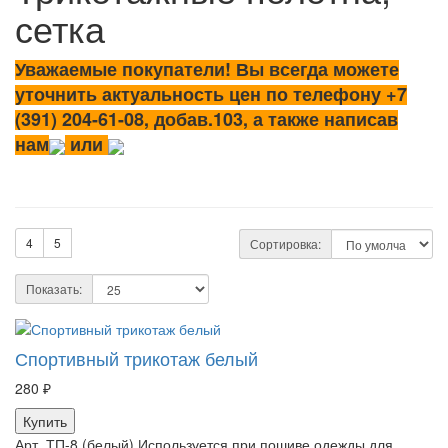
сетка
Уважаемые покупатели! Вы всегда можете
уточнить актуальность цен по телефону +7
(391) 204-61-08, добав.103, а также написав
нам
или
4
5
Сортировка:
Показать:
Спортивный трикотаж белый
280 ₽
Купить
Арт. ТП-8 (белый) Используется при пошиве одежды для